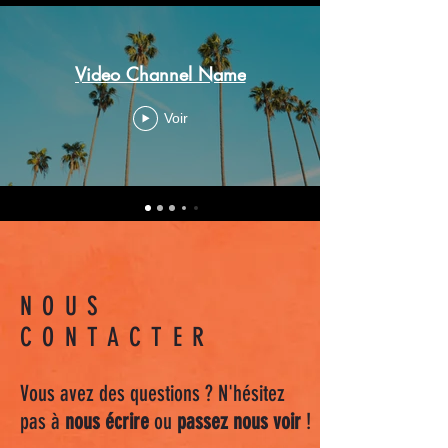
Video Channel Name
Voir
NOUS
CONTACTER
Vous avez des questions ? N'hésitez
pas à
nous écrire
ou
passez nous voir
!