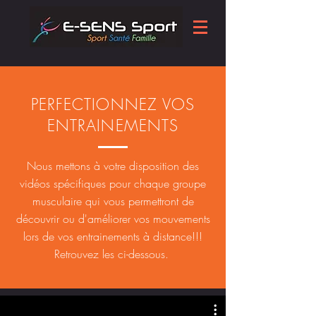
PERFECTIONNEZ VOS
ENTRAINEMENTS
Nous mettons à votre disposition des
vidéos spécifiques pour chaque groupe
musculaire qui vous permettront de
découvrir ou d'améliorer vos mouvements
lors de vos entrainements à distance!!!
Retrouvez les ci-dessous.