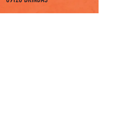
sport.esens@gmail.com
04 72 24 24 25
Nom *
Email *
Sujet
Message